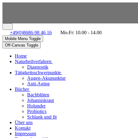
+49(0)8686-98 46 16
Mo-Fr: 10.00 - 14.00
Mobile Menu Toggle
Off-Canvas Toggle
Home
Naturheilverfahren
Diagnostik
Tätigkeitsschwerpunkte
Augen-Akupunktur
Anti-Aging
Bücher
Bachblüten
Johanniskraut
Holunder
Probiotics
Schlank und fit
Über uns
Kontakt
Impressum